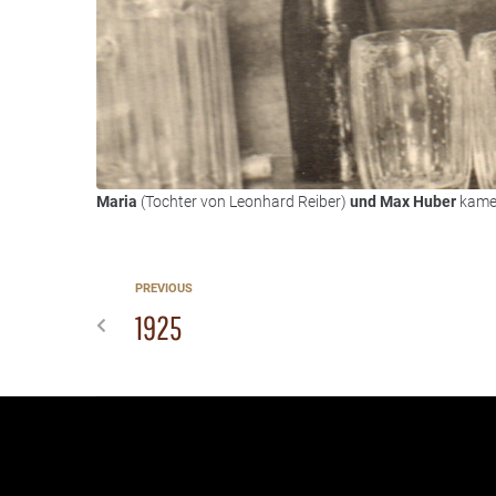
Maria
(Tochter von Leonhard Reiber)
und Max Huber
kamen
PREVIOUS
1925