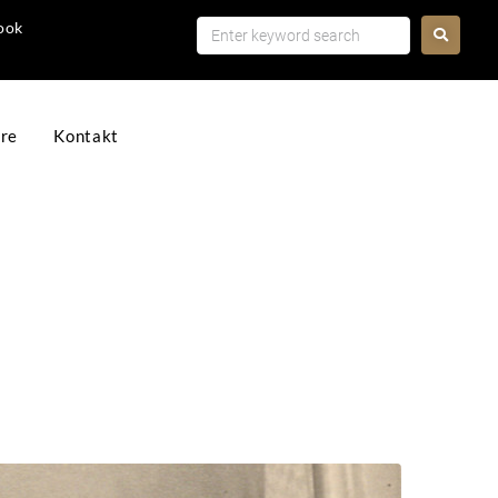
ook
ere
Kontakt
BUCHE
N
BUCHE
N