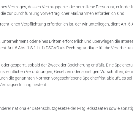
 Vertrages, dessen Vertragspartei die betroffene Person ist, erforderlich is
 die zur Durchführung vorvertraglicher Maßnahmen erforderlich sind.
tlichen Verpflichtung erforderlich ist, der wir unterliegen, dient Art. 6 Ab
s Unternehmens oder eines Dritten erforderlich und überwiegen die Inter
nt Art. 6 Abs. 1 S.1 lit. f) DSGVO als Rechtsgrundlage für die Verarbeitu
der gesperrt, sobald der Zweck der Speicherung entfällt. Eine Speicheru
nsrechtlichen Verordnungen, Gesetzen oder sonstigen Vorschriften, dene
ch die genannten Normen vorgeschriebene Speicherfrist abläuft, es sei d
Vertragserfüllung besteht.
derer nationaler Datenschutzgesetze der Mitgliedsstaaten sowie sonsti