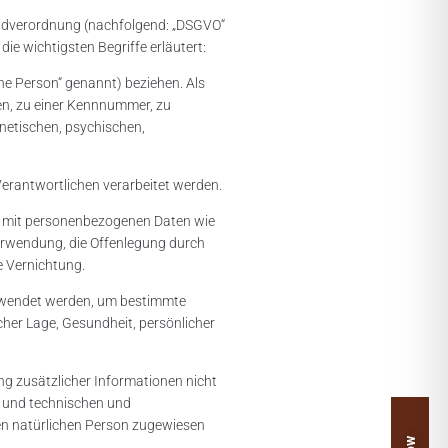
undverordnung (nachfolgend: „DSGVO“
ie wichtigsten Begriffe erläutert:
ene Person“ genannt) beziehen. Als
men, zu einer Kennnummer, zu
netischen, psychischen,
 Verantwortlichen verarbeitet werden.
ng mit personenbezogenen Daten wie
Verwendung, die Offenlegung durch
ie Vernichtung.
verwendet werden, um bestimmte
cher Lage, Gesundheit, persönlicher
g zusätzlicher Informationen nicht
n und technischen und
ren natürlichen Person zugewiesen