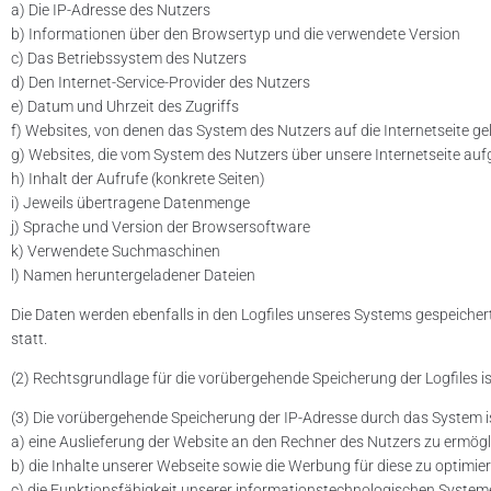
a) Die IP-Adresse des Nutzers
b) Informationen über den Browsertyp und die verwendete Version
c) Das Betriebssystem des Nutzers
d) Den Internet-Service-Provider des Nutzers
e) Datum und Uhrzeit des Zugriffs
f) Websites, von denen das System des Nutzers auf die Internetseite g
g) Websites, die vom System des Nutzers über unsere Internetseite au
h) Inhalt der Aufrufe (konkrete Seiten)
i) Jeweils übertragene Datenmenge
j) Sprache und Version der Browsersoftware
k) Verwendete Suchmaschinen
l) Namen heruntergeladener Dateien
Die Daten werden ebenfalls in den Logfiles unseres Systems gespeiche
statt.
(2) Rechtsgrundlage für die vorübergehende Speicherung der Logfiles ist A
(3) Die vorübergehende Speicherung der IP-Adresse durch das System 
a) eine Auslieferung der Website an den Rechner des Nutzers zu ermögli
b) die Inhalte unserer Webseite sowie die Werbung für diese zu optimie
c) die Funktionsfähigkeit unserer informationstechnologischen System