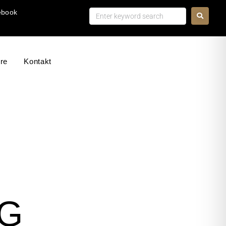
ebook
ere
Kontakt
BUCHE
N
BUCHE
N
G