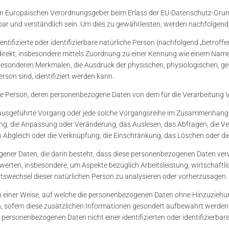
h den Europäischen Verordnungsgeber beim Erlass der EU-Datenschutz-Gr
r und verständlich sein. Um dies zu gewährleisten, werden nachfolgend d
entifizierte oder identifizierbare natürliche Person (nachfolgend „betroff
 indirekt, insbesondere mittels Zuordnung zu einer Kennung wie einem Na
besonderen Merkmalen, die Ausdruck der physischen, physiologischen, ge
Person sind, identifiziert werden kann.
ürliche Person, deren personenbezogene Daten von dem für die Verarbeitung
hren ausgeführte Vorgang oder jede solche Vorgangsreihe im Zusammenha
rung, die Anpassung oder Veränderung, das Auslesen, das Abfragen, die 
en Abgleich oder die Verknüpfung, die Einschränkung, das Löschen oder d
ezogener Daten, die darin besteht, dass diese personenbezogenen Daten 
ewerten, insbesondere, um Aspekte bezüglich Arbeitsleistung, wirtschaftli
 Ortswechsel dieser natürlichen Person zu analysieren oder vorherzusagen.
n einer Weise, auf welche die personenbezogenen Daten ohne Hinzuziehun
, sofern diese zusätzlichen Informationen gesondert aufbewahrt werde
personenbezogenen Daten nicht einer identifizierten oder identifizierba