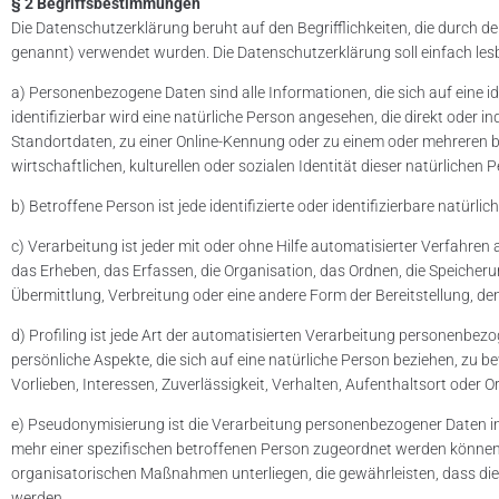
§ 2 Begriffsbestimmungen
Die Datenschutzerklärung beruht auf den Begrifflichkeiten, die durc
genannt) verwendet wurden. Die Datenschutzerklärung soll einfach lesba
a) Personenbezogene Daten sind alle Informationen, die sich auf eine id
identifizierbar wird eine natürliche Person angesehen, die direkt oder
Standortdaten, zu einer Online-Kennung oder zu einem oder mehreren 
wirtschaftlichen, kulturellen oder sozialen Identität dieser natürlichen 
b) Betroffene Person ist jede identifizierte oder identifizierbare nat
c) Verarbeitung ist jeder mit oder ohne Hilfe automatisierter Verfa
das Erheben, das Erfassen, die Organisation, das Ordnen, die Speiche
Übermittlung, Verbreitung oder eine andere Form der Bereitstellung, d
d) Profiling ist jede Art der automatisierten Verarbeitung personenb
persönliche Aspekte, die sich auf eine natürliche Person beziehen, zu b
Vorlieben, Interessen, Zuverlässigkeit, Verhalten, Aufenthaltsort oder
e) Pseudonymisierung ist die Verarbeitung personenbezogener Daten i
mehr einer spezifischen betroffenen Person zugeordnet werden können
organisatorischen Maßnahmen unterliegen, die gewährleisten, dass die 
werden.