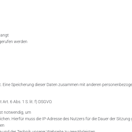
elangt
fgerufen werden
rt. Eine Speicherung dieser Daten zusammen mit anderen personenbezoge
rt. 6 Abs. 1 S. lit. f) DSGVO.
ist notwendig, um
chen. Hierfür muss die IP-Adresse des Nutzers für die Dauer der Sitzung 
ren
e und der Technik unserer Webseite zu gewährleisten