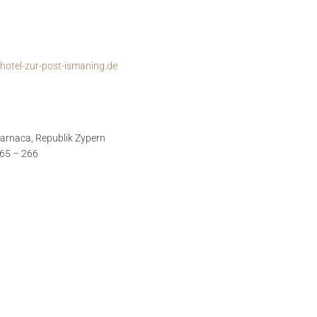
otel-zur-post-ismaning.de
 Larnaca, Republik Zypern
865 – 266