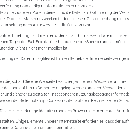
afverfolgung notwendigen Informationen bereitzustellen
ite sicherzustellen. Zudem dienen uns die Daten zur Optimierung der Webs
 der Daten zu Marketingzwecken findet in diesem Zusammenhang nicht s
rarbeitung nach Art. 6 Abs. 1 S. 1 lit. f) DSGVO vor.
es ihrer Erhebung nicht mehr erforderlich sind – in diesem Falle mit En
sieben Tagen der Fall. Eine darüberhinausgehende Speicherung ist möglich.
fenden Clients nicht mehr möglich ist.
herung der Daten in Logfiles ist für den Betrieb der Internetseite zwingen
eien die, sobald Sie eine Webseite besuchen, von einem Webserver an Ihre
 werden und auf Ihrem Computer abgelegt werden und dem Verwender (al
er und sicherer zu gestalten, insbesondere nutzungsbezogene Informati
weisen der Seitennutzung. Cookies richten auf dem Rechner keinen Schad
ID), die eine eindeutige Identifizierung des Browsers beim erneuten Aufru
estalten. Einige Elemente unserer Internetseite erfordern es, dass der 
folgende Daten gespeichert und übermittelt: