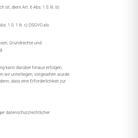
t, dient Art. 6 Abs. 1 S. lit. b)
s. 1 S. 1 lit. c) DSGVO als
essen, Grundrechte und
ng.
ng kann darüber hinaus erfolgen,
n wir unterliegen, vorgesehen wurde.
enn, dass eine Erforderlichkeit zur
ger datenschutzrechtlicher