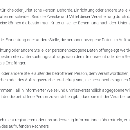
atürliche oder juristische Person, Behörde, Einrichtung oder andere Stelle
ten entscheidet. Sind die Zwecke und Mittel dieser Verarbeitung durch d
eise können die bestimmten Kriterien seiner Benennung nach dem Union
örde, Einrichtung oder andere Stelle, die personenbezogene Daten im Auftr
richtung oder andere Stelle, der personenbezogene Daten offengelegt werd
nes bestimmten Untersuchungsauftrags nach dem Unionsrecht oder dem Rec
 als Empfänger.
htung oder andere Stelle außer der betroffenen Person, dem Verantwortliche
chen oder des Auftragsverarbeiters befugt sind, die personenbezogenen 
bestimmten Fall in informierter Weise und unmissverständlich abgegebene 
 der die betroffene Person zu verstehen gibt, dass sie mit der Verarbeitu
ich nicht registrieren oder uns anderweitig Informationen übermitteln, er
 des aufrufenden Rechners: