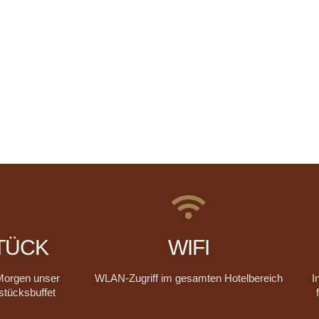
TÜCK
WIFI
Morgen unser
WLAN-Zugriff im gesamten Hotelbereich
I
stücksbuffet