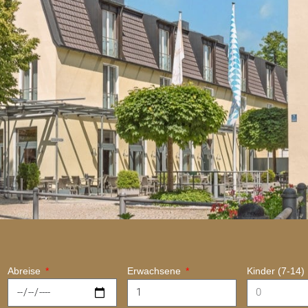
Abreise
Erwachsene
Kinder (7-14)
H WILLKOMMEN