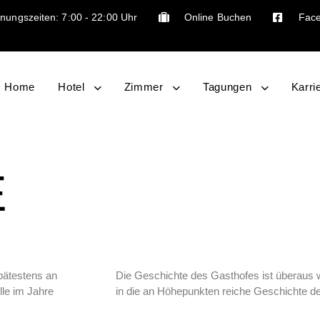
nungszeiten: 7:00 - 22:00 Uhr
Online Buchen
Fac
Home
Hotel
Zimmer
Tagungen
Karri
E
spätestens an
Die Geschichte des Gasthofes ist überaus w
le im Jahre
in die an Höhepunkten reiche Geschichte 