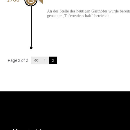
An der Stelle des heutigen Gasthofes wurde bereit
genannte „Tafernwirtschaft“ betrieben.
Page 2 of 2
1
2