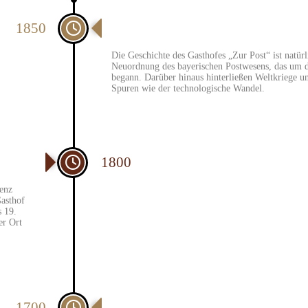
AHRHUNDE
1850
MITTE DES 19. JAHRHUNDERTS
Die Geschichte des Gasthofes „Zur Post“ ist natür
Neuordnung des bayerischen Postwesens, das um di
begann. Darüber hinaus hinterließen Weltkriege un
Spuren wie der technologische Wandel.
1800
denz
Gasthof
 19.
er Ort
1700
BEGINN DES 18. JAHRHUNDERTS