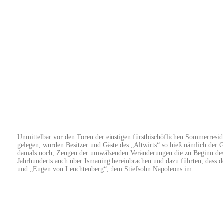
J
BEGINN DES 19. JAHRHUNDERTS
Unmittelbar vor den Toren der einstigen fürstbischöflichen Sommerresi
gelegen, wurden Besitzer und Gäste des „Altwirts“ so hieß nämlich der 
damals noch, Zeugen der umwälzenden Veränderungen die zu Beginn des
Jahrhunderts auch über Ismaning hereinbrachen und dazu führten, dass d
und „Eugen von Leuchtenberg“, dem Stiefsohn Napoleons im